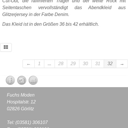
Cut-Out, die raffinierten Träger und der weite Rock mit
Seitentaschen vervollständigt das Abendkleid aus
Glitzerjersey in der Farbe Denim.
Das Kleid ist in den Größen 36 bis 42 erhältlich.
←
1
...
28
29
30
31
32
→
Fuchs Moden
Hospitalstr. 12
02826 Görlitz
Tel: (03581) 306107