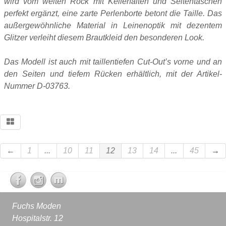
wird vom weiten Rock mit Kellerfalten und Seitentaschen
perfekt ergänzt, eine zarte Perlenborte betont die Taille. Das
außergewöhnliche Material in Leinenoptik mit dezentem
Glitzer verleiht diesem Brautkleid den besonderen Look.
Das Modell ist auch mit taillentiefen Cut-Out’s vorne und an
den Seiten und tiefem Rücken erhältlich, mit der Artikel-
Nummer D-03763.
←
1
...
10
11
12
13
14
...
45
→
Fuchs Moden
Hospitalstr. 12